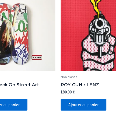
Non classé
ck’On Street Art
ROY GUN • LENZ
180.00
€
er au panier
Ajouter au panier